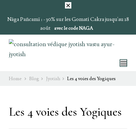
Nāga Pañcamī : -30% sur les Gomati Cakra jusqu’au 18
août
avec le code NAGA
Ray of Light
Ojas & Soma
Home
Blog
Jyotish
Les 4 voies des Yogiques
Les 4 voies des Yogiques