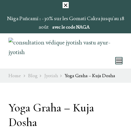
Nāga Pañcamī : -30% sur les Gomati Cakra jusqu’au 18
août
avec le code NAGA
Ray of Light
Ojas & Soma
Home
Blog
Jyotish
Yoga Graha – Kuja Dosha
Yoga Graha – Kuja
Dosha