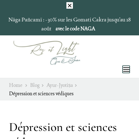
Nāga Pañcamī : -30% sur les Gomati Cakra jusqu’au 18
août
avec le code NAGA
Ray of Light
Ojas & Soma
Home
Blog
Ayur-Jyotiṣa
Dépression et sciences védiques
Dépression et sciences