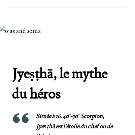
Jyeṣṭhā, le mythe
du héros
Située à 16.40°-30° Scorpion,
Jyeṣṭhā est l’étoile du chef ou de