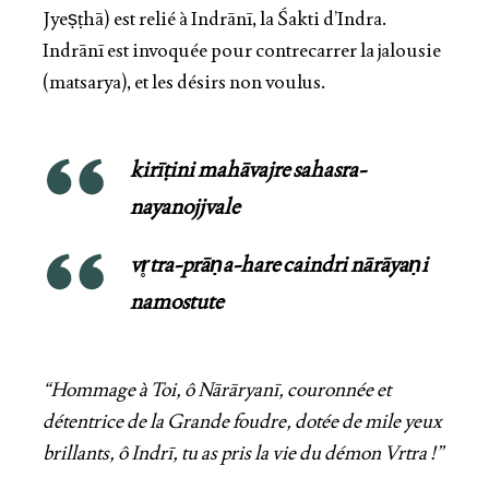
Jyeṣṭhā) est relié à Indrānī, la Śakti d’Indra.
Indrānī est invoquée pour contrecarrer la jalousie
(matsarya), et les désirs non voulus.
kirīṭini mahāvajre sahasra-
nayanojjvale
vr̥tra-prāṇa-hare caindri nārāyaṇi
namostute
“Hommage à Toi, ô Nārāryanī, couronnée et
détentrice de la Grande foudre, dotée de mile yeux
brillants, ô Indrī, tu as pris la vie du démon Vrtra !”