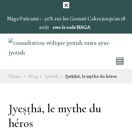
Nāga Pañcamī : -30% sur les Gomati Cakra jusqu’au 18
août
avec le code NAGA
Ray of Light
Ojas & Soma
Home
Blog
Jyotish
Jyeṣṭhā, le mythe du héros
Jyeṣṭhā, le mythe du
héros