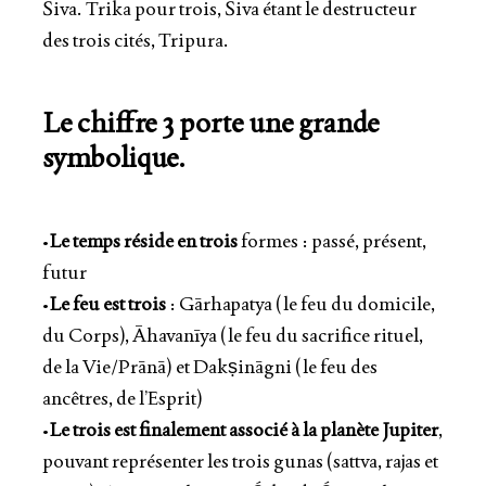
Śiva. Trika pour trois, Śiva étant le destructeur
des trois cités, Tripura.
Le chiffre 3 porte une grande
symbolique.
•
Le temps réside en trois
formes : passé, présent,
futur
•
Le feu est trois
: Gārhapatya (le feu du domicile,
du Corps), Āhavanīya (le feu du sacrifice rituel,
de la Vie/Prānā) et Dakṣināgni (le feu des
ancêtres, de l’Esprit)
•
Le trois est finalement associé à la planète Jupiter
,
pouvant représenter les trois gunas (sattva, rajas et