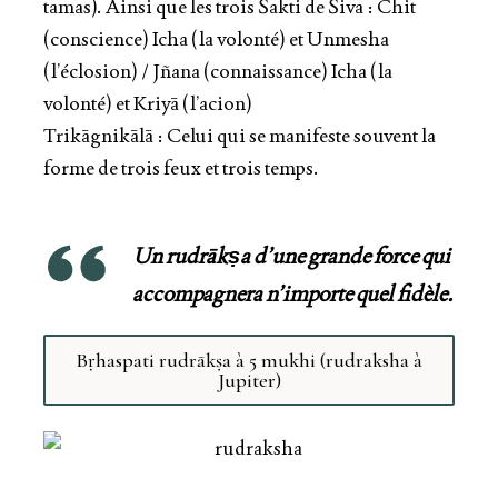
tamas). Ainsi que les trois Śakti de Śiva : Chit
(conscience) Icha (la volonté) et Unmesha
(l’éclosion) / Jñana (connaissance) Icha (la
volonté) et Kriyā (l’acion)
Trikāgnikālā : Celui qui se manifeste souvent la
forme de trois feux et trois temps.
Un rudrākṣa d’une grande force qui
accompagnera n’importe quel fidèle.
Bṛhaspati rudrākṣa à 5 mukhi (rudraksha à
Jupiter)