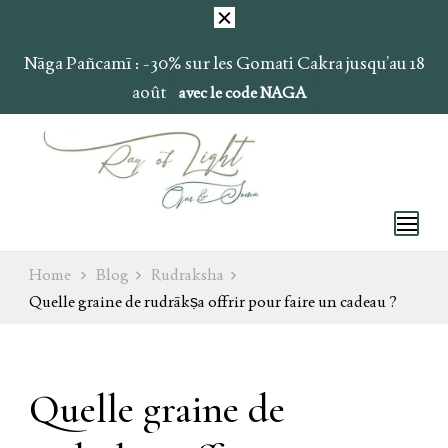
Nāga Pañcamī : -30% sur les Gomati Cakra jusqu’au 18
août
avec le code NAGA
Ray of Light
Ojas & Soma
Home
Blog
Rudraksha
Quelle graine de rudrākṣa offrir pour faire un cadeau ?
Quelle graine de