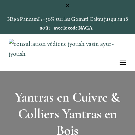
Nāga Pañcamī : -30% sur les Gomati Cakra jusqu’au 18
août
avec le code NAGA
Ray of Light
Ojas & Soma
Yantras en Cuivre &
Colliers Yantras en
Bois