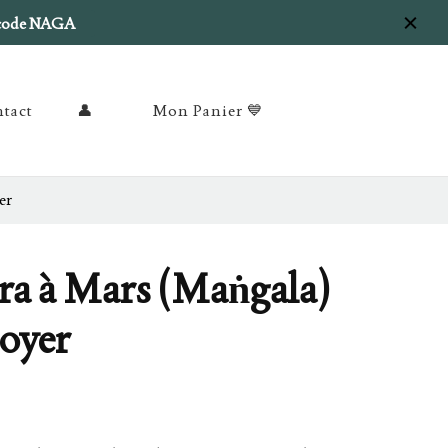
e code NAGA
tact
👤
Mon Panier 💙
er
tra à Mars (Maṅgala)
Noyer