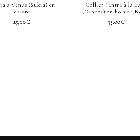
ra à Vénus (Śukra) en
Collier Yantra à la L
cuivre
(Candra) en bois de N
25,00
€
35,00
€
ECHERCHE