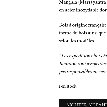
Maṅgala (Mars) yantra e
en acier inoxydable do
Bois d’origine français
forme du bois ainsi que 
selon les modèles.
*
Les expéditions hors Fr
Réunion sont assujettie
pas responsables en cas d
1 en stock
AJOUTER AU PAN