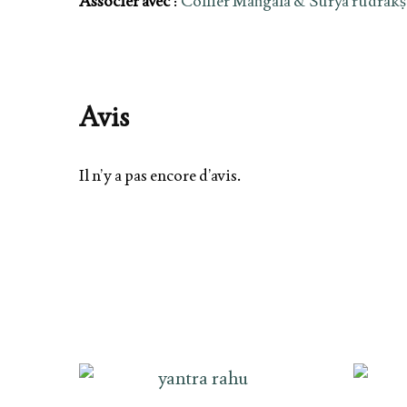
Associer avec
:
Collier Maṅgala & Sūrya rudrākṣa
Avis
Il n’y a pas encore d’avis.