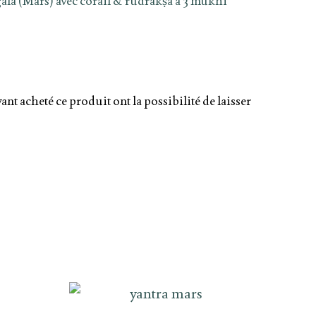
ala (Mars) avec corail & rudrākṣa à 3 mukhi
yant acheté ce produit ont la possibilité de laisser