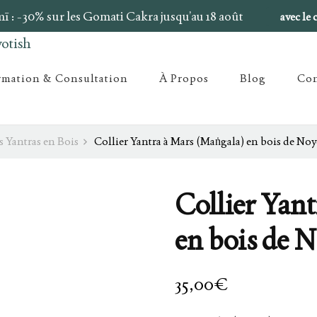
 : -30% sur les Gomati Cakra jusqu’au 18 août
avec l
rmation & Consultation
À Propos
Blog
Con
s Yantras en Bois
Collier Yantra à Mars (Maṅgala) en bois de Noy
Collier Yan
en bois de 
35,00
€