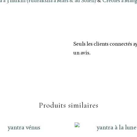
 à 3 mukhi (rudraksha à Mars & au Soleil)
&
Créoles à Maṅg
Seuls les clients connectés a
un avis.
Produits similaires