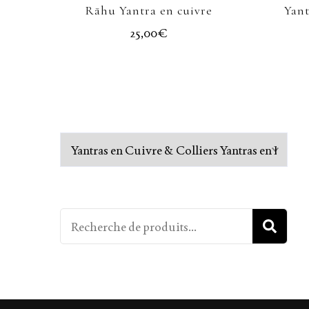
Rāhu Yantra en cuivre
Yant
25,00
€
R