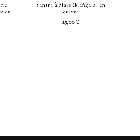
une
Yantra à Mars (Maṅgala) en
oyer
cuivre
25,00
€