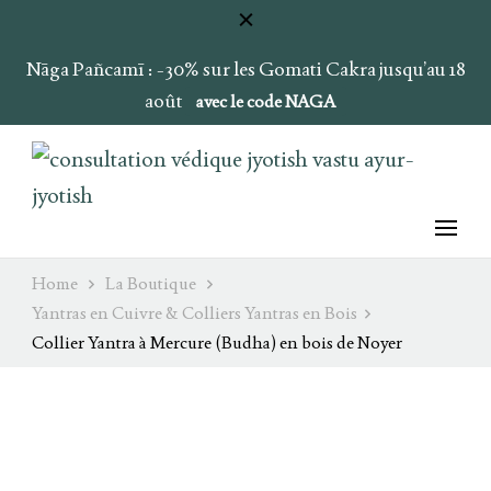
Nāga Pañcamī : -30% sur les Gomati Cakra jusqu’au 18
août
avec le code NAGA
Ray of Light
Ojas & Soma
Home
La Boutique
Yantras en Cuivre & Colliers Yantras en Bois
Collier Yantra à Mercure (Budha) en bois de Noyer