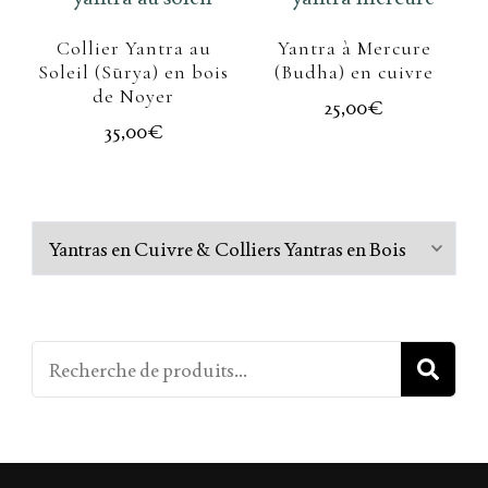
Collier Yantra au
Yantra à Mercure
Soleil (Sūrya) en bois
(Budha) en cuivre
de Noyer
25,00
€
35,00
€
R