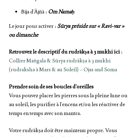
Bīja d’Ājñā :
Om Namaḥ
Le jour pour activer :
Sūrya préside sur « Ravi-var »
ou dimanche
Retrouvez le descriptif du rudrākṣa à 3 mukhi ici
:
Collier Maṅgala & Sūrya rudrākṣa à 3 mukhi
(rudraksha à Mars & au Soleil) – Ojas and Soma
Prendre soin de ses boucles d’oreilles
Vous pouvez placer les pierres sous la pleine lune ou
au soleil, les purifier à l’encens et/ou les réactiver de
temps en temps avec son mantra.
Votre rudrākṣa doit être maintenu propre. Vous