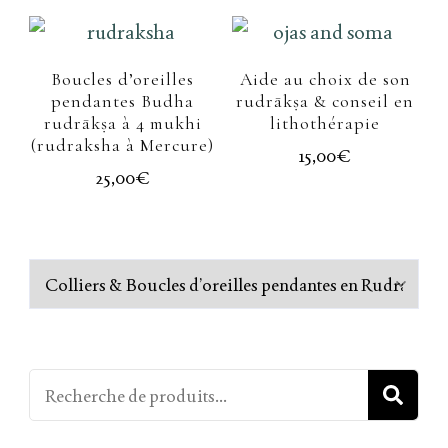
Boucles d’oreilles
Aide au choix de son
pendantes Budha
rudrākṣa & conseil en
rudrākṣa à 4 mukhi
lithothérapie
(rudraksha à Mercure)
15,00
€
25,00
€
R