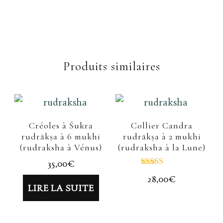
Produits similaires
Créoles à Śukra
Collier Candra
rudrākṣa à 6 mukhi
rudrākṣa à 2 mukhi
(rudraksha à Vénus)
(rudraksha à la Lune)
35,00
€
Note
28,00
€
5.00
LIRE LA SUITE
sur 5