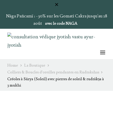
Nāga Pañcamī : -30% sur les Gomati Cakra jusqu’au 18
août
avec le code NAGA
Ray of Light
Ojas & Soma
Home
La Boutique
Colliers & Boucles d'oreilles pendantes en Rudrakshas
Créoles à Sūrya (Soleil) avec pierres de soleil & rudrākṣa à
3 mukhi