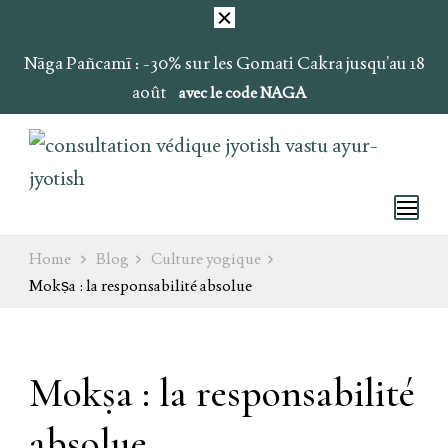
Nāga Pañcamī : -30% sur les Gomati Cakra jusqu’au 18
août
avec le code NAGA
Ray of Light
Ojas & Soma
Home
Blog
Culture yogique
Mokṣa : la responsabilité absolue
Mokṣa : la responsabilité
absolue