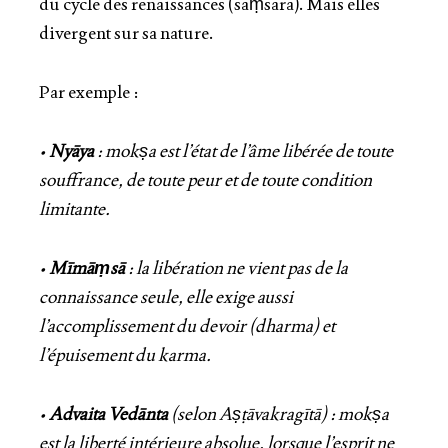
du cycle des renaissances
(
saṃsāra
). Mais elles
divergent sur sa nature.
Par exemple :
•
Nyāya
:
mokṣa
est l’état de l’âme libérée de toute
souffrance, de toute peur et de toute condition
limitante.
•
Mīmāṃsā
: la libération ne vient pas de la
connaissance seule, elle exige aussi
l’accomplissement du devoir (
dharma
) et
l’épuisement du
karma
.
•
Advaita Vedānta
(selon
Aṣṭāvakragītā
) :
mokṣa
est la liberté intérieure absolue, lorsque l’esprit ne