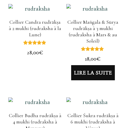
Collier Candra rudrākṣa
Collier Maṅgala & Sūrya
à 2 mukhi (rudraksha à la
rudrākṣa à 3 mukhi
Lune)
(rudraksha à Mars & au
Soleil)
Note
28,00
€
5.00
Note
sur 5
18,00
€
5.00
sur 5
LIRE LA SUITE
Collier Budha rudrākṣa à
Collier Śukra rudrākṣa à
4 mukhi (rudraksha à
6 mukhi (rudraksha à