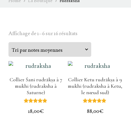
Home
La Boutique
rudraksha
Affichage de 1–6 sur 16 résultats
Collier Śani rudrākṣa à 7
Collier Ketu rudrākṣa à 9
mukhi (rudraksha à
mukhi (rudraksha à Ketu,
Saturne)
le nœud sud)
Note
Note
18,00
€
88,00
€
5.00
5.00
sur 5
sur 5