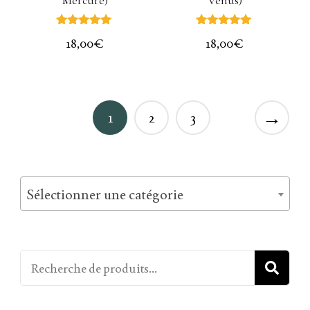
Mercure)
Vénus)
Note
Note
18,00
€
18,00
€
5.00
5.00
sur 5
sur 5
→
1
2
3
Sélectionner une catégorie
R