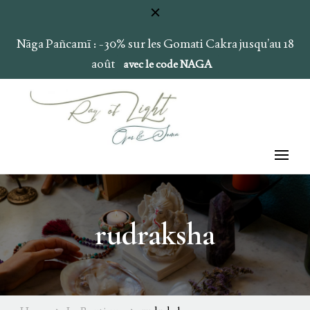
Nāga Pañcamī : -30% sur les Gomati Cakra jusqu’au 18
août
avec le code NAGA
Ray of Light
Ojas & Soma
rudraksha