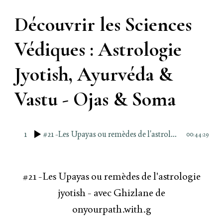
Découvrir les Sciences
Védiques : Astrologie
Jyotish, Ayurvéda &
Vastu - Ojas & Soma
1
#21 -Les Upayas ou remèdes de l'astrologie jyotish - avec Ghizlane de onyourpath.with.g
00:44:29
#21 -Les Upayas ou remèdes de l'astrologie
jyotish - avec Ghizlane de
onyourpath.with.g