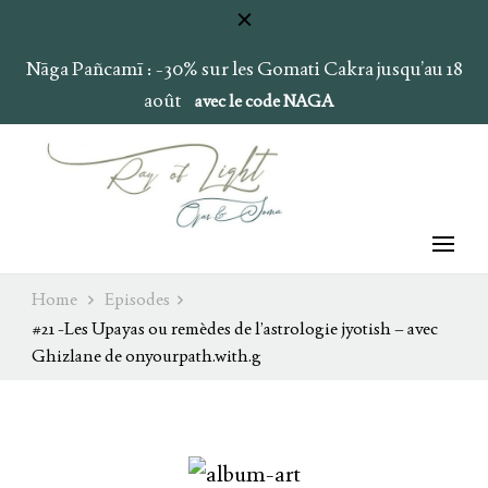
Nāga Pañcamī : -30% sur les Gomati Cakra jusqu’au 18
août
avec le code NAGA
Ray of Light
Ojas & Soma
Home
Episodes
#21 -Les Upayas ou remèdes de l’astrologie jyotish – avec
Ghizlane de onyourpath.with.g