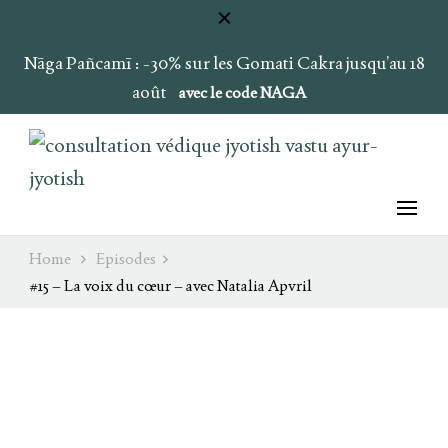
Nāga Pañcamī : -30% sur les Gomati Cakra jusqu’au 18
août
avec le code NAGA
Ray of Light
Ojas & Soma
Home
Episodes
#15 – La voix du cœur – avec Natalia Apvril