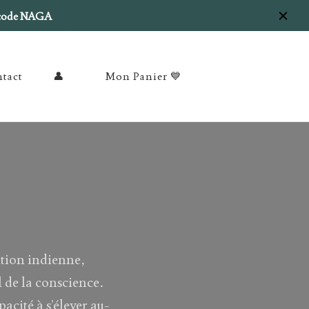
e code NAGA
tact
👤
Mon Panier 💙
ition indienne,
il de la conscience.
pacité à s’élever au-