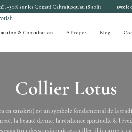
 : -30% sur les Gomati Cakra jusqu’au 18 août
avec l
rmation & Consultation
À Propos
Blog
Con
Collier Lotus
ma
en sanskrit) est un symbole fondamental de la trad
eté, la beauté divine, la résilience spirituelle & l’éve
 eaux troubles sans jamais se souiller, il incarne la ca