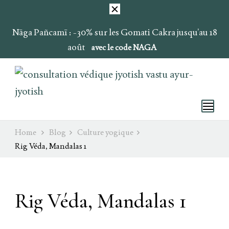
Nāga Pañcamī : -30% sur les Gomati Cakra jusqu’au 18
août
avec le code NAGA
Ray of Light
Ojas & Soma
Home
Blog
Culture yogique
Rig Véda, Mandalas 1
Rig Véda, Mandalas 1