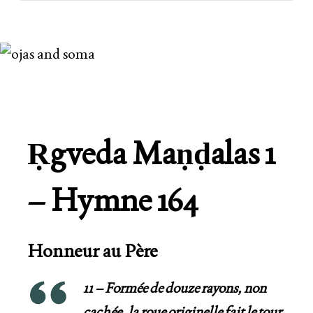
Ṛgveda
M
aṇḍalas
1
– Hymne 164
Honneur au Père
11 – Formée de douze rayons, non
cachée, la roue originelle fait le tour